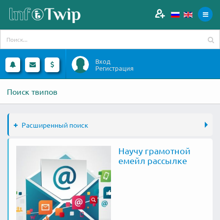
Вход
Регистрация
Поиск твипов
Расширенный поиск
Научу грамотной
емейл рассылке