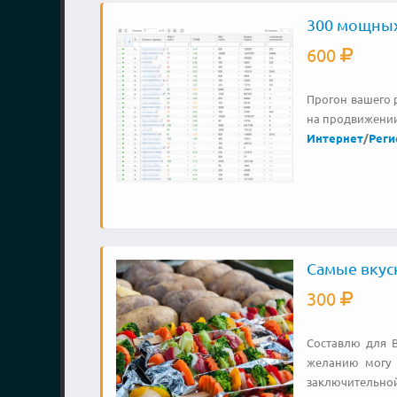
300 мощных
600
Прогон вашего р
на продвижении
Интернет
/
Реги
Самые вкусн
300
Составлю для В
желанию могу 
заключительной