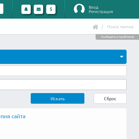
Вход
Регистрация
Поиск твипов
Сообщить о проблеме
Искать
Сброс
пия сайта