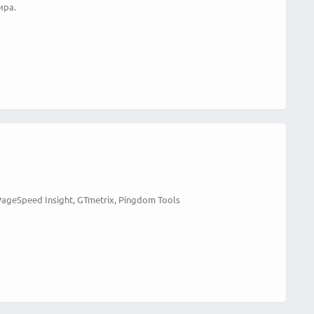
ира.
ageSpeed Insight, GTmetrix, Pingdom Tools