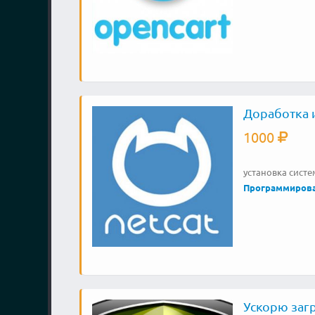
Доработка и
1000
установка систе
Программиров
Ускорю загр