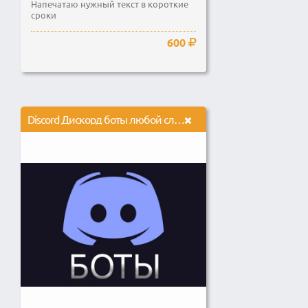
Напечатаю нужный текст в короткие
сроки
600
Discord Дискорд боты любой сложности на Python, NodeJS или C#