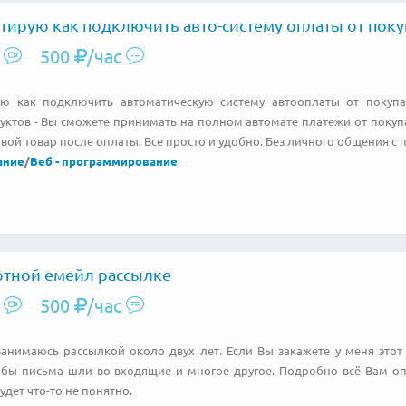
тирую как подключить авто-систему оплаты от пок
500
/час
ую как подключить автоматическую систему автооплаты от покуп
ктов - Вы сможете принимать на полном автомате платежи от покупат
ой товар после оплаты. Все просто и удобно. Без личного общения с 
ание
/
Веб - программирование
отной емейл рассылке
500
/час
анимаюсь рассылкой около двух лет. Если Вы закажете у меня этот т
тобы письма шли во входящие и многое другое. Подробно всё Вам оп
удет что-то не понятно.