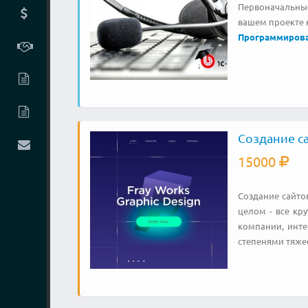
Первоначальные
вашем проекте к
Программиров
Создание са
15000
Создание сайто
целом - все кру
компании, инте
степенями тяжес