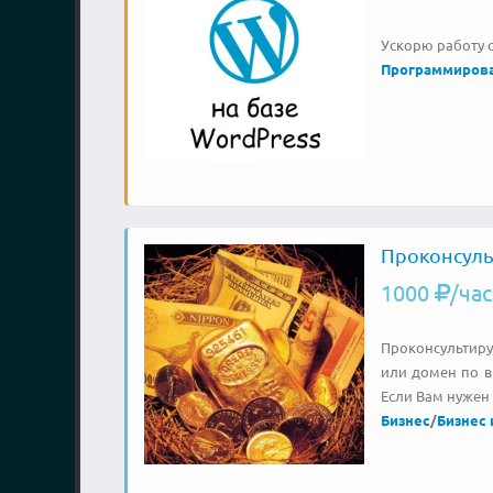
Ускорю работу с
Программиров
Проконсуль
1000
/час
Проконсультиру
или домен по в
Если Вам нужен 
Бизнес
/
Бизнес