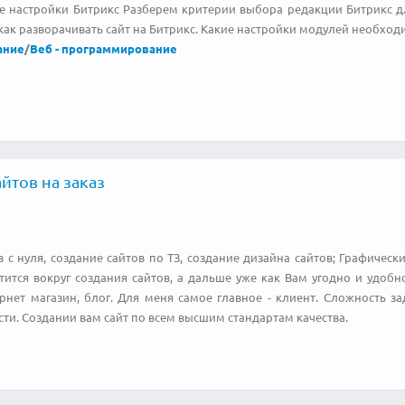
 настройки Битрикс Разберем критерии выбора редакции Битрикс д
ак разворачивать сайт на Битрикс. Какие настройки модулей необходи
ание
/
Веб - программирование
йтов на заказ
в с нуля, создание сайтов по ТЗ, создание дизайна сайтов; Графиче
тится вокруг создания сайтов, а дальше уже как Вам угодно и удобно
рнет магазин, блог. Для меня самое главное - клиент. Сложность за
ти. Создании вам сайт по всем высшим стандартам качества.