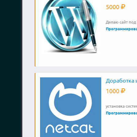
5000
Делаю сайт под 
Программиров
Доработка и
1000
установка систе
Программиров