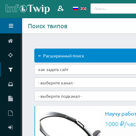
Поиск твипов
Расширенный поиск
- выберите канал -
- выберите подканал -
Научу работ
1000
/час