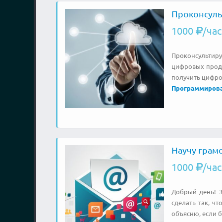
Проконсуль
1000
/час
Проконсультир
цифровых проду
получить цифров
Программиров
Научу грам
1000
/час
Добрый день! З
сделать так, ч
объясню, если б