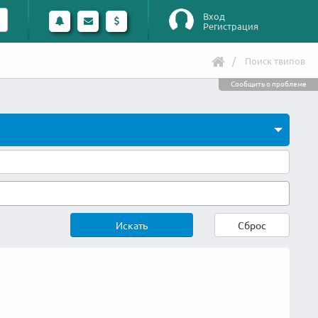
Вход
Регистрация
Поиск твипов
Сообщить о проблеме
Искать
Сброс