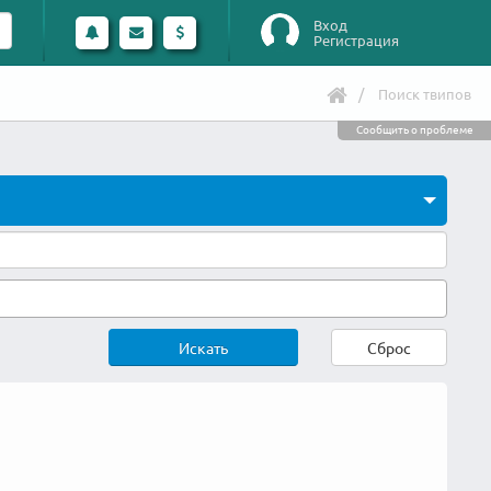
Вход
Регистрация
Поиск твипов
Сообщить о проблеме
Искать
Сброс