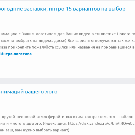
огодние заставки, интро 15 вариантов на выбор
нимацию с Вашим логотипом для Ваших видео в стилистике Нового год
 можно выбрать на яндекс. диске) Все варианты получается так же как
аза прикрепите пожалуйста ссылки или названия на понравившиеся в
/
Интро логотипа
анимаций вашего лого
крутой неоновой атмосферой и высоким контрастом, этот шаблон 
ий и многого другого. Яндекс диск: https://disk.yandex.ru/d/bnVlRQwi
ан ваш, вам нужно выбрать вариант)