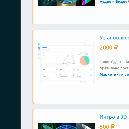
Аудио и Видео
Установлю с
2000
ервис будет в 
правильно пост
Маркетинг и р
Интро в 3D
500