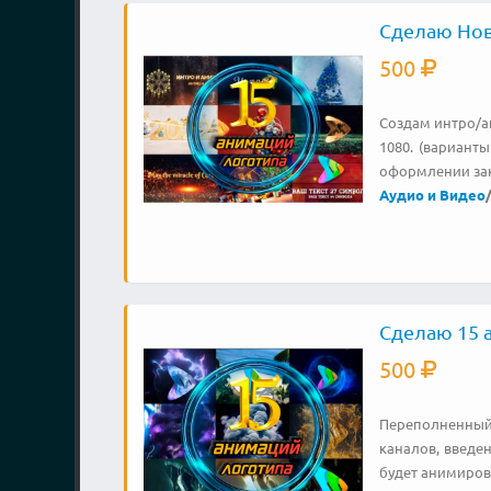
Сделаю Нов
500
Создам интро/а
1080. (варианты
оформлении зак
Аудио и Видео
Сделаю 15 
500
Переполненный 
каналов, введен
будет анимиров