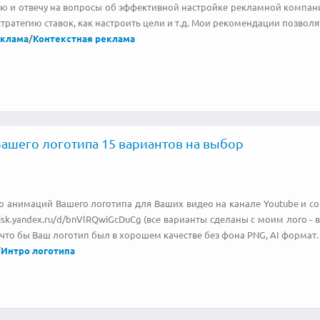
ю и отвечу на вопросы об эффективной настройке рекламной компании
тратегию ставок, как настроить цели и т.д. Мои рекомендации позвол
еклама
/
Контекстная реклама
ашего логотипа 15 вариантов на выбор
о анимаций Вашего логотипа для Ваших видео на канале Youtube и со
disk.yandex.ru/d/bnVlRQwiGcDuCg (все варианты сделаны с моим лого 
что бы Ваш логотип был в хорошем качестве без фона PNG, AI формат.
/
Интро логотипа