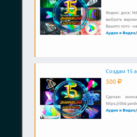
Яндекс диск: h
выбрать вариан
Вашего лого - н
Аудио и Видео
Создам 15 
500
Сделаю анима
https://disk.ya
Аудио и Видео