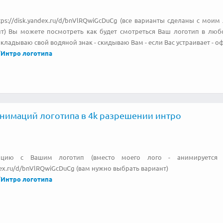
ttps://disk.yandex.ru/d/bnVlRQwiGcDuCg (все варианты сделаны с мои
т) Вы можете посмотреть как будет смотреться Ваш логотип в люб
акладываю свой водяной знак - скидываю Вам - если Вас устраивает - 
/
Интро логотипа
анимаций логотипа в 4k разрешении интро
цию с Вашим логотип (вместо моего лого - анимируется 
ndex.ru/d/bnVlRQwiGcDuCg (вам нужно выбрать вариант)
/
Интро логотипа