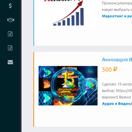
Проконсультиру
какую выбрать с
Маркетинг и р
Анимация В
500
Сделаю 15 интр
выбор: https://
вариант) Важно 
Аудио и Видео