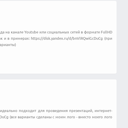
а на канале Youtube или социальных сетей в формате FullHD
 и в примерах: https://disk.yandex.ru/d/bnVlRQwiGcDuCg (при
арианты)
идеально подходит для проведения презентаций, интернет-
GcDuCg (все варианты сделаны с моим лого - вместо моего лого