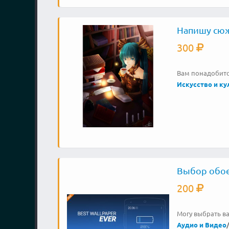
Напишу сю
300
Вам понадобится
Искусство и ку
Выбор обое
200
Могу выбрать в
Аудио и Видео