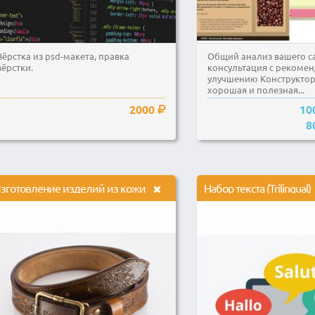
Вёрстка из psd-макета, правка
Общий анализ вашего с
вёрстки.
консультация с рекоме
улучшению Конструктор
хорошая и полезная...
2000
10
8
зготовление изделий из кожи
Набор текста (Trilingual)