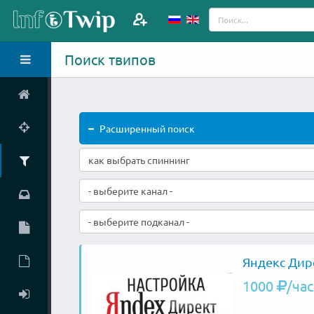
Поиск твипов
Расширенный поиск
- выберите канал -
- выберите подканал -
Яндекс Дир
1000
/час