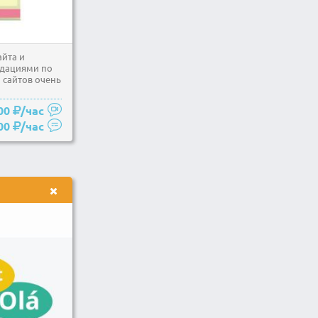
айта и
ндациями по
 сайтов очень
00
/час
00
/час