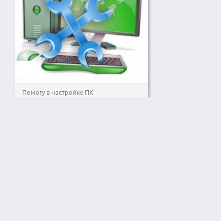
Помогу в настройке ПК
2000
/час
1000
/час
Настрою ленты WP Grabber