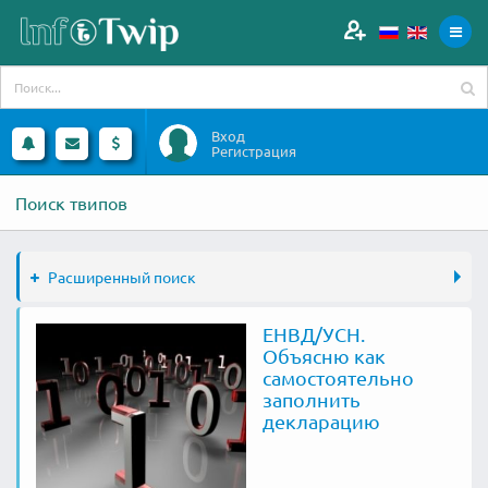
Вход
Регистрация
Поиск твипов
Расширенный поиск
ЕНВД/УСН.
Объясню как
самостоятельно
заполнить
декларацию