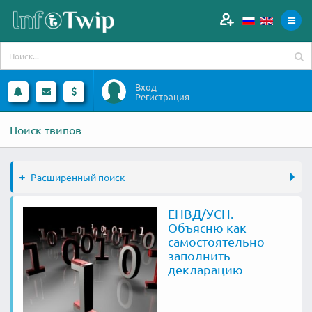
Вход
Регистрация
Поиск твипов
Расширенный поиск
ЕНВД/УСН.
Объясню как
самостоятельно
заполнить
декларацию