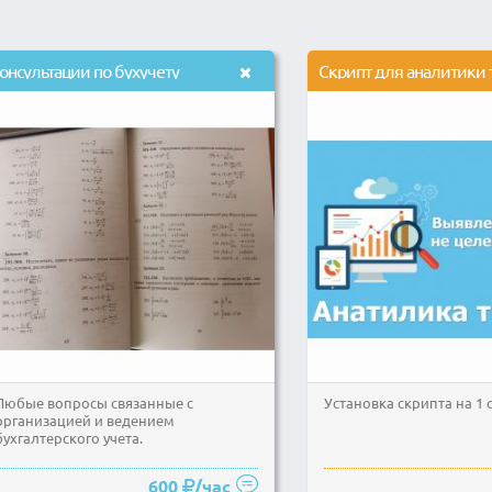
онсультации по бухучету
Любые вопросы связанные с
Установка скрипта на 1 
организацией и ведением
бухгалтерского учета.
600
/час