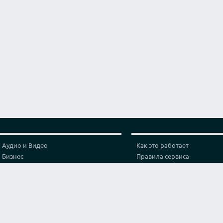
Аудио и Видео
Как это работает
Бизнес
Правила сервиса
Графика и дизайн
Политика конфиденциальн
Здоровье
Тарифы
Игры и спорт
Партнерская программа
Интернет
Проверка видео соединени
Искусство и культура
Контакты
Кухня и готовка