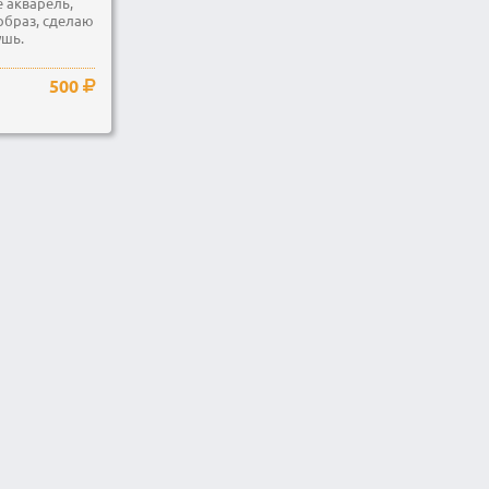
 акварель,
образ, сделаю
ушь.
500