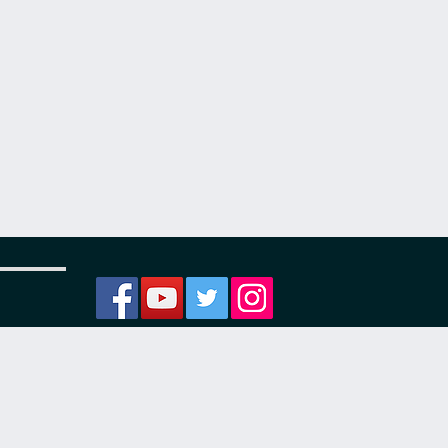
ости
я