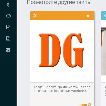
Посмотрите другие твипы
DG
К
Создание партнерских магазинов под
ключ на платформе CMS Wordpress
3000