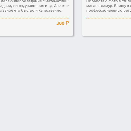
Сделаю любое задание с математики:
Обработаю фото в стиле
задачи, тесты, уравнения и тд. А самое
масло, гламур. Впишу в 
главное что быстро и качественно.
профессиональную рет
300