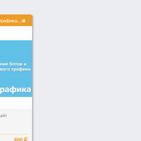
Скрипт для аналитики трафика, выявления ботов
сайт
600