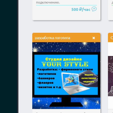
подключению.
500
/час
разработка логотипа