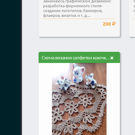
Занимаюсь графическом дизайном:
разработка фирменного стиля-
создание логотипов, баннеров,
флаеров, визиток и т. д....
200
Схема вязания салфетки крючком