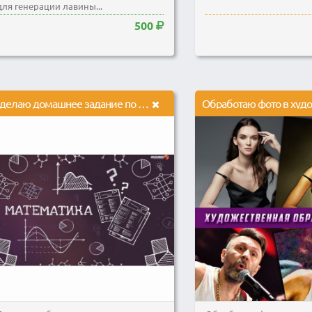
для генерации лавины...
500
Сделаю домашнее задание по математике.Алгебра.Геометрия