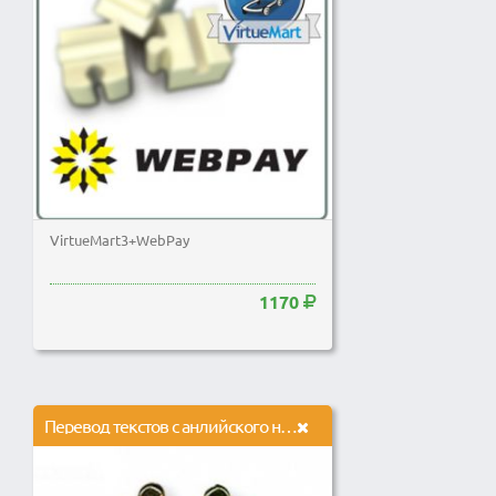
VirtueMart3+WebPay
1170
Перевод текстов с анлийского на русский и с китайского на русский