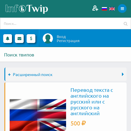
Вход
Регистрация
Поиск твипов
Расширенный поиск
Перевод текста с
английского на
русский или с
русского на
английский
500