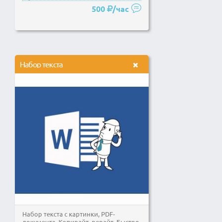
дружить.
500
/час
Набор текста
Набор текста с картинки, PDF-
документа. Копирайт, рерайт. Быстро,