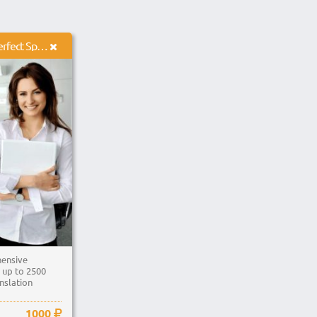
I will professionally do a Perfect Spanish English translation
ensive
. up to 2500
nslation
1000