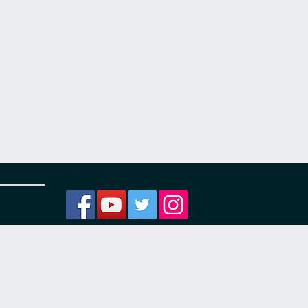
ости
я