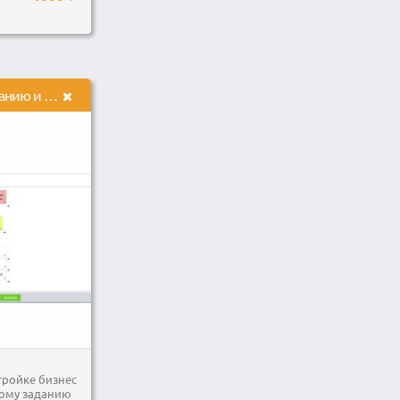
Работы по конструированию и настройке процессов в CRM OneBox
тройке бизнес
кому заданию