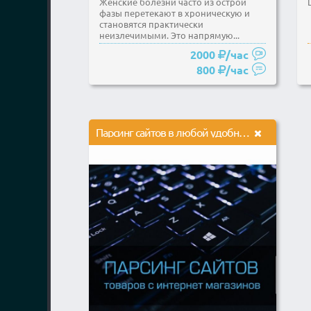
Женские болезни часто из острой
фазы перетекают в хроническую и
становятся практически
неизлечимыми. Это напрямую...
2000
/час
800
/час
Парсинг сайтов в любой удобный для Вас формат