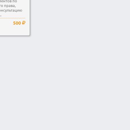
иентов по
о права,
консультацию
.
500