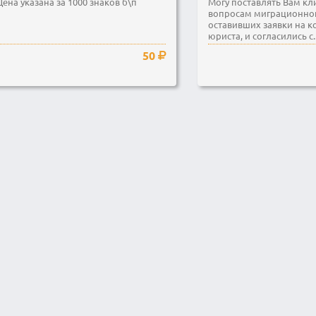
Цена указана за 1000 знаков б\п
Могу поставлять Вaм кл
вопросам миграционног
оставивших заявки на 
юриста, и согласились с..
50