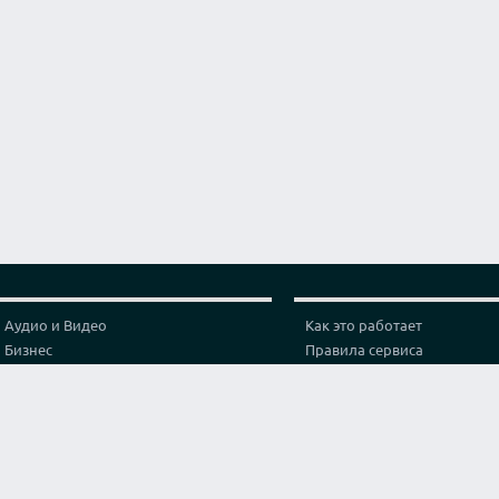
Аудио и Видео
Как это работает
Бизнес
Правила сервиса
Графика и дизайн
Политика конфиденциальн
Здоровье
Тарифы
Игры и спорт
Партнерская программа
Интернет
Проверка видео соединени
Искусство и культура
Контакты
Кухня и готовка