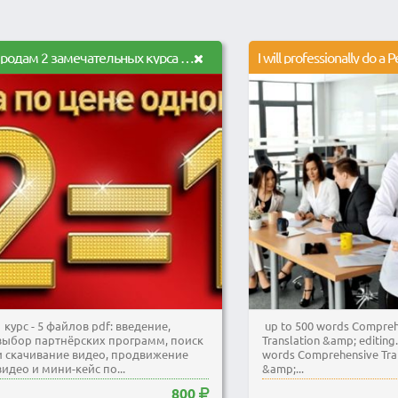
Продам 2 замечательных курса по заработку в интернете
1 курс - 5 файлов pdf: введение,
up to 500 words Compreh
выбор партнёрских программ, поиск
Translation &amp; editing
и скачивание видео, продвижение
words Comprehensive Tra
видео и мини-кейс по...
&amp;...
800