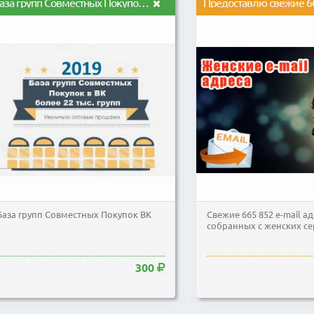
База групп Совместных Покупок ВК
База групп Совместных Покупок ВК
Свежие 665 852 e-mail а
собранных с женских с
300