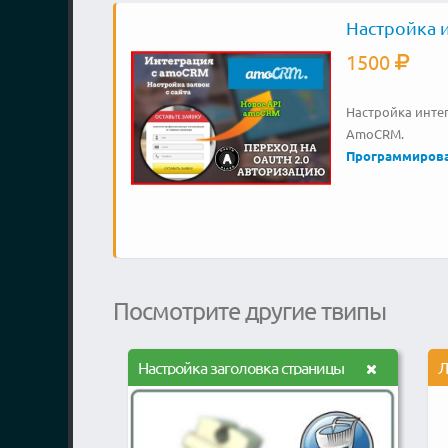
Настройка и
1500
Настройка интег
AmoCRM.
Программиров
Посмотрите другие твипы
Настройка заголовка страницы
Л