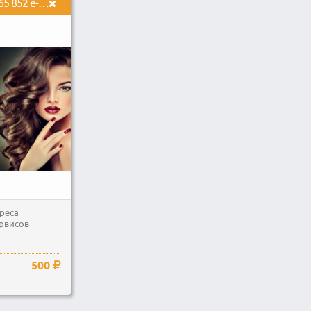
Предоставлю свежие 665 852 e-mail адреса собранных с женских сервисов.
дреса
ервисов
500