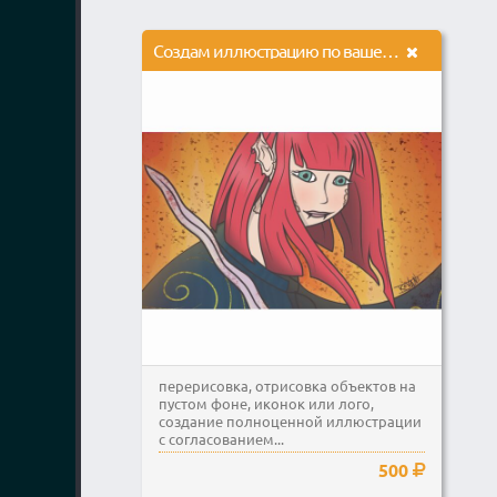
Создам иллюстрацию по вашему эскизу или описанию в AI или SAI
перерисовка, отрисовка объектов на
пустом фоне, иконок или лого,
создание полноценной иллюстрации
с согласованием...
500