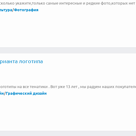
сколько укажите,только самые интересные и редкие фото,которых нет 
льтура
/
Фотография
арианта логотипа
готипы на все тематики . Вот уже 13 лет , мы радуем наших покупател
йн
/
Графический дизайн