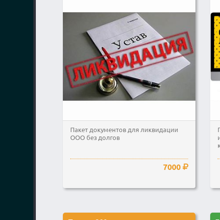
Пакет документов для ликвидации
ООО без долгов
7000