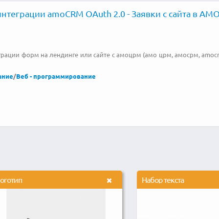
нтеграции amoCRM OAuth 2.0 - Заявки с сайта в AM
рации форм на лендинге или сайте с амоцрм (амо црм, амосрм, amocrm
ание
/
Веб - программирование
оготип
Набор текста