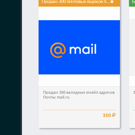
Продам 300 почтовых ящиков почты mail.ru для качественной рассылки
Продам 300 валидных емайл адресов
Почты: mail.ru.
350