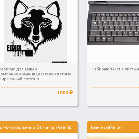
Нарисую для вашей
Набираю текст 1 лист А4
компании,команды,аватарки в стиме
фирменный логотип.
1000
оздам продающий Landing Page
Транскрибация