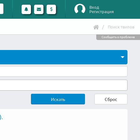
Вход
Регистрация
Поиск твипов
Сообщить о проблеме
Искать
Сброс
.