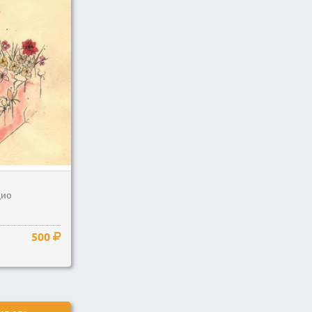
дио
500