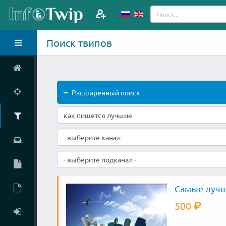
Поиск твипов
Расширенный поиск
- выберите канал -
- выберите подканал -
Самые лучш
500