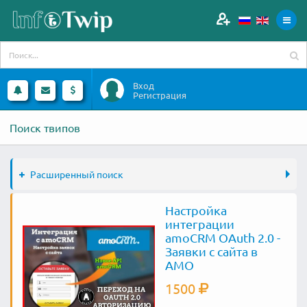
Вход
Регистрация
Поиск твипов
Расширенный поиск
Настройка
интеграции
amoCRM OAuth 2.0 -
Заявки с сайта в
AMO
1500