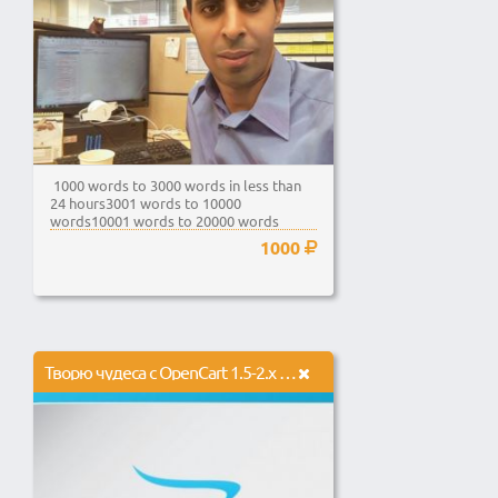
1000 words to 3000 words in less than
24 hours3001 words to 10000
words10001 words to 20000 words
1000
Творю чудеса с OpenCart 1.5-2.x и ocStore 1.5-2.x