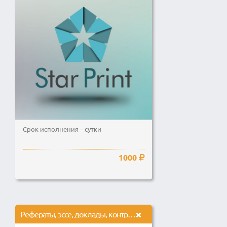
Срок исполнения – сутки
1000
Рефераты, эссе, доклады, контрольные работы, тесты по гуманитарным дисциплинам