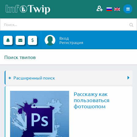
Вход
Регистрация
Поиск твипов
Расширенный поиск
Расскажу как
пользоваться
фотошопом