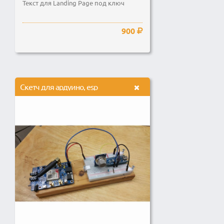
Текст для Landing Page под ключ
900
Скетч для ардуино, esp