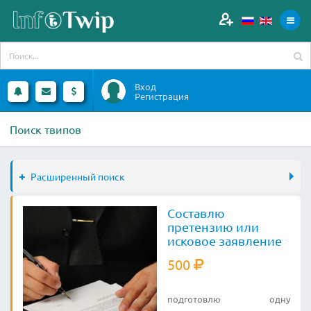
Вход
Регистрация
Поиск твипов
Расширенный поиск
Составлю
претензию или
исковое заявление
500
подготовлю одну