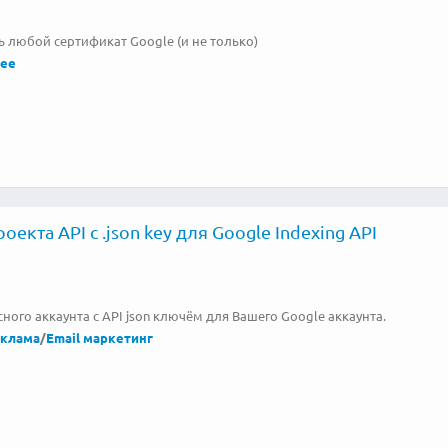
 любой сертификат Google (и не только)
ее
оекта API с .json key для Google Indexing API
ного аккаунта с API json ключём для Вашего Google аккаунта.
еклама
/
Email маркетинг