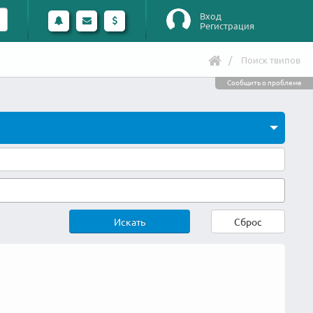
Вход
Регистрация
Поиск твипов
Сообщить о проблеме
Искать
Сброс