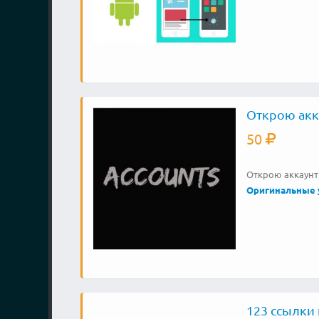
Открою акк
50
Открою аккаунты
Оригинальные 
123 ссылки 