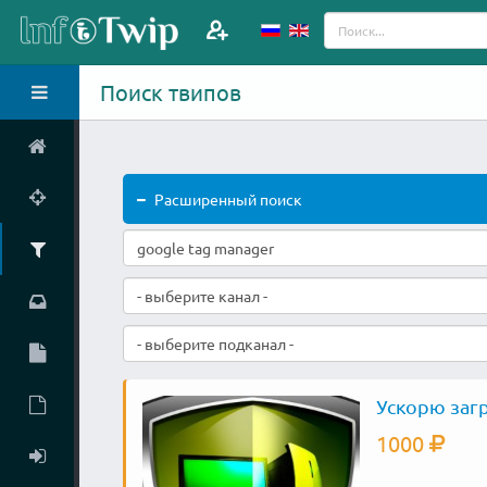
Поиск твипов
Расширенный поиск
- выберите канал -
- выберите подканал -
Ускорю загр
1000