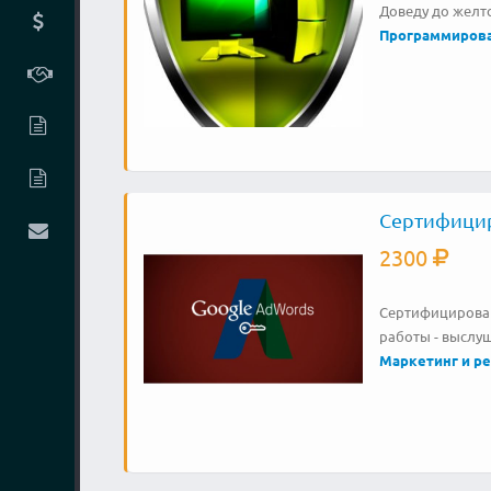
Доведу до желт
Программиров
Сертифицир
2300
Сертифицирова
работы - выслу
Маркетинг и р