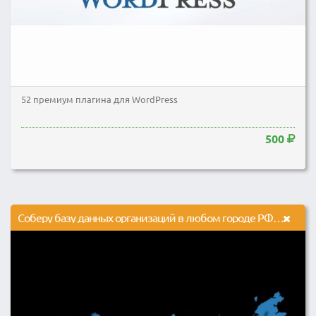
52 премиум плагина для WordPress
500
Соберу базу данных организаций в любом городе РФ и СНГ