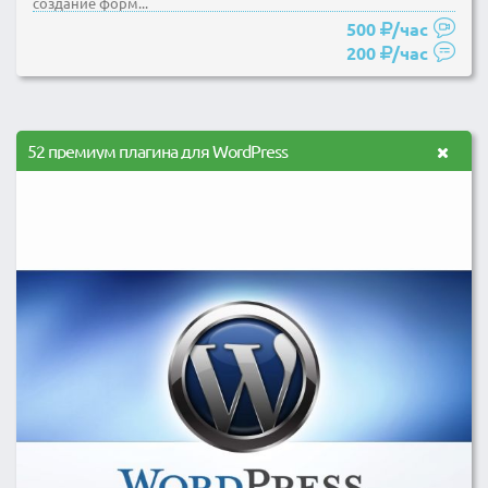
создание форм...
500
/час
200
/час
52 премиум плагина для WordPress