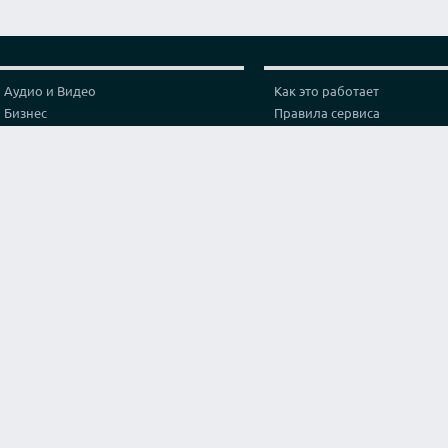
Аудио и Видео
Как это работает
Бизнес
Правила сервиса
Графика и дизайн
Политика конфиденциальн
Здоровье
Тарифы
Игры и спорт
Партнерская программа
Интернет
Проверка видео соединени
Искусство и культура
Контакты
Кухня и готовка
Лайфхак
Маркетинг и реклама
Мода и стиль
Наука
Обучение
Оригинальные услуги
Программирование
Путешествия и туризм
Строительство и архитектура