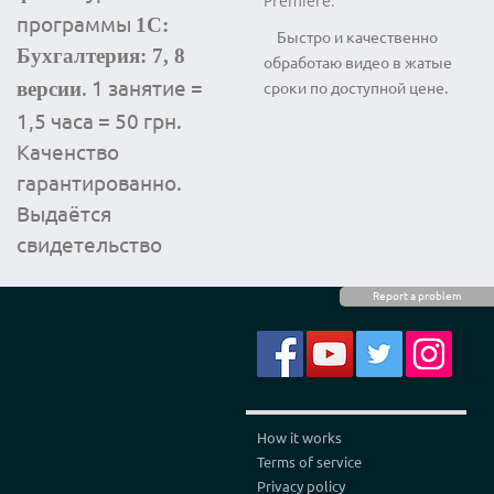
Premierе.
программы
1С:
Быстро и качественно
Бухгалтерия: 7, 8
обработаю видео в жатые
. 1 занятие =
версии
сроки по доступной цене.
1,5 часа = 50 грн.
Каченство
гарантированно.
Выдаётся
свидетельство
Report a problem
How it works
Terms of service
Privacy policy