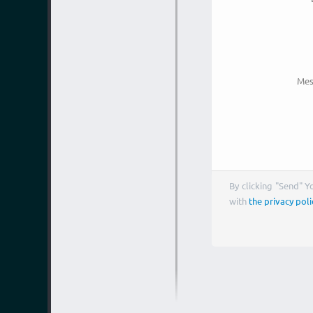
Mes
By clicking "Send" 
with
the privacy poli