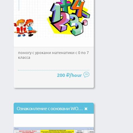
помогу с уроками математики с 0 по 7
класса
200
/hour
Ознакомление с основами WORD, ACCESS, некоторыми удобными приемами работы