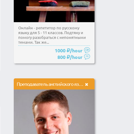
Онлайн - репетитор по русскому
языку для 5 - 11 классов. Подтяну и
помогу разобраться с непонятными
темами. Так же...
1000
/hour
800
/hour
Преподаватель английского языка