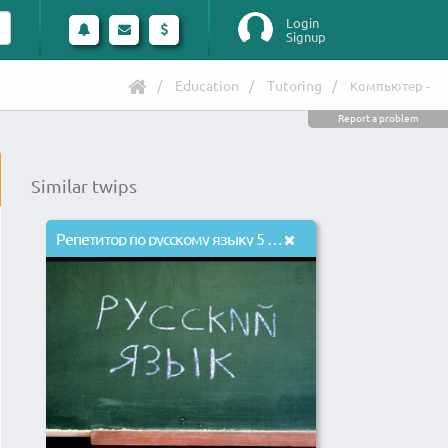
Login
Signup
Education
Tutoring
Компьютер -
Report a problem
Similar twips
Репетитор по русскому языку 5 - 11 класс