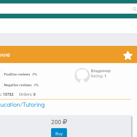
ение
Владимир
Positive reviews
0
%
Rating:
1
Negative reviews
0
%
s:
13732
Orders:
0
ucation
/
Tutoring
200
Buy