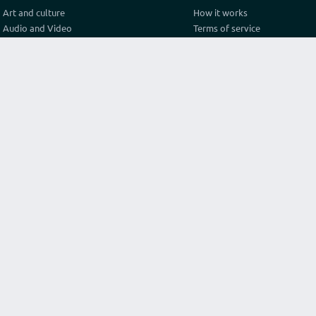
Art and culture
How it works
Audio and Video
Terms of service
Business
Privacy policy
Construction and architecture
Pricing
Cooking
Referral Program
Education
Test video connection
Fashion and style
Contact
Games and sport
Graphics and design
Health
Internet
Lawyer consulting
Life hack
Marketing and advertising
Original services
Programming
Religion and philosophy
Science
Texts and translations
Travel and tourism