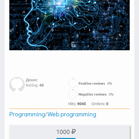
Денис
Positive reviews
0
%
Rating:
46
Negative reviews
0
%
Hits:
9045
Orders:
0
Programming
/
Web programming
1000