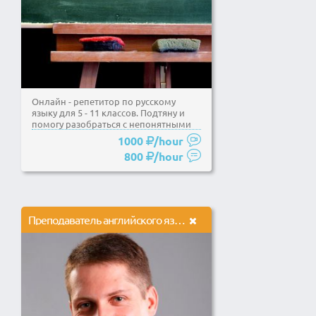
Онлайн - репетитор по русскому
языку для 5 - 11 классов. Подтяну и
помогу разобраться с непонятными
темами. Так же...
1000
/hour
800
/hour
Преподаватель английского языка