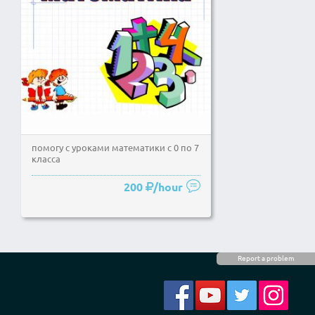
помогу с уроками математики с 0 по 7
класса
200
/hour
Report a problem