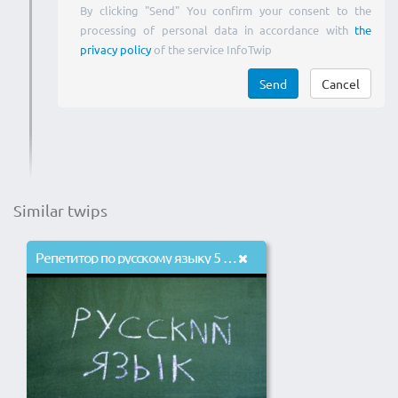
By clicking "Send" You confirm your consent to the
processing of personal data in accordance with
the
privacy policy
of the service InfoTwip
Send
Cancel
Similar twips
Репетитор по русскому языку 5 - 11 класс