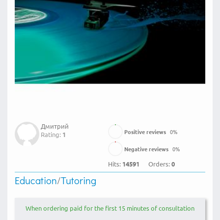
Дмитрий
Positive reviews
0
%
Rating:
1
Negative reviews
0
%
Hits:
14591
Orders:
0
Education
/
Tutoring
When ordering paid for the first 15 minutes of consultation