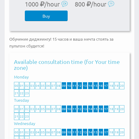
1000
/hour
800
/hour
Buy
Обучение диджеингу! 15 часов и ваша мечта стоять за
пультом сбудется!
Available consultation time (for Your time
zone)
Monday
00
01
02
03
04
05
06
07
08
09
10
11
12
13
14
15
16
17
18
19
20
21
22
23
Tuesday
00
01
02
03
04
05
06
07
08
09
10
11
12
13
14
15
16
17
18
19
20
21
22
23
Wednesday
00
01
02
03
04
05
06
07
08
09
10
11
12
13
14
15
16
17
18
19
20