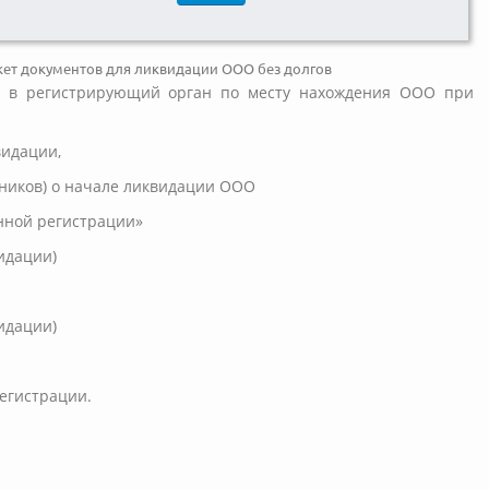
кет документов для ликвидации ООО без долгов
я в регистрирующий орган по месту нахождения ООО при
видации,
тников) о начале ликвидации ООО
енной регистрации»
видации)
идации)
егистрации.