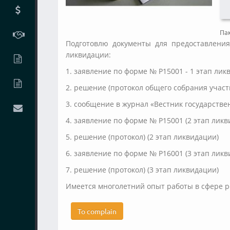
Па
Подготовлю документы для предоставлени
ликвидации:
1. заявление по форме № Р15001 - 1 этап лик
2. решение (протокол общего собрания учас
3. сообщение в журнал «Вестник государств
4. заявление по форме № Р15001 (2 этап лик
5. решение (протокол) (2 этап ликвидации)
6. заявление по форме № Р16001 (3 этап ликв
7. решение (протокол) (3 этап ликвидации)
Имеется многолетний опыт работы в сфере р
To complain