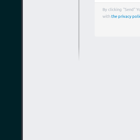
By clicking "Send" 
with
the privacy poli