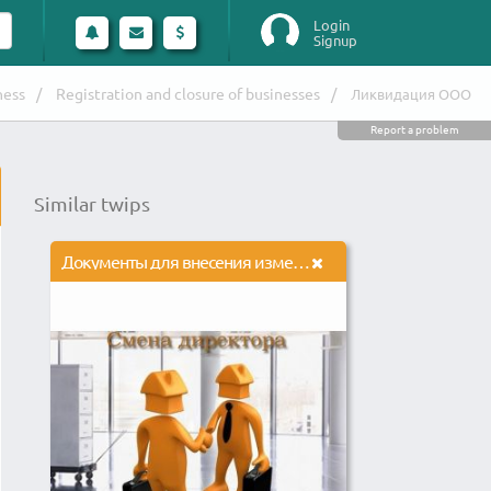
Login
Signup
ness
Registration and closure of businesses
Ликвидация ООО
Report a problem
Similar twips
Документы для внесения изменений в ЕГРЮЛ/ЕГРИП