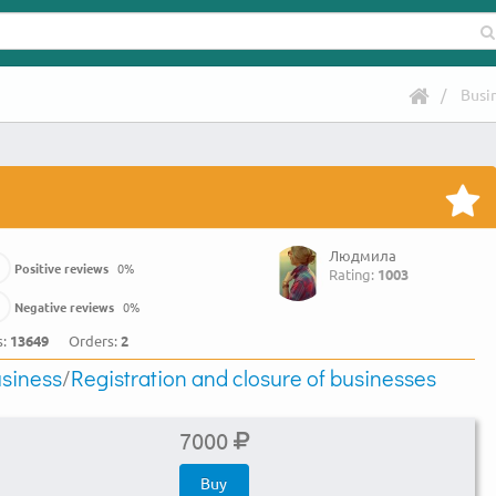
Busi
Людмила
Positive reviews
0
%
Rating:
1003
Negative reviews
0
%
s:
13649
Orders:
2
siness
/
Registration and closure of businesses
7000
Buy