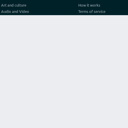
Art and culture
How it works
Audio and Video
Terms of service
Business
Privacy policy
Construction and architecture
Pricing
Cooking
Referral Program
Education
Test video connection
Fashion and style
Contact
Games and sport
Graphics and design
Health
Internet
Lawyer consulting
Life hack
Marketing and advertising
Original services
Programming
Religion and philosophy
Science
Texts and translations
Travel and tourism