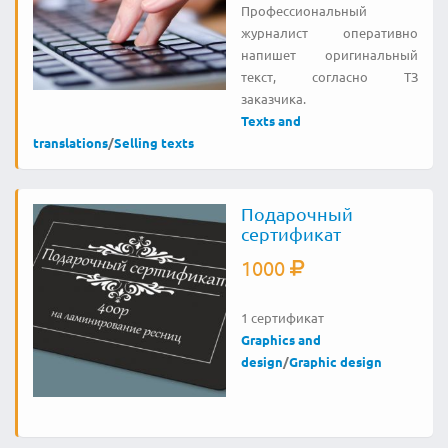
Профессиональный
журналист оперативно
напишет оригинальный
текст, согласно ТЗ
заказчика.
Texts and
translations
/
Selling texts
Подарочный
сертификат
1000
1 сертификат
Graphics and
design
/
Graphic design