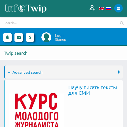
Login
Signup
Twip search
Advanced search
Научу писать тексты
для СМИ