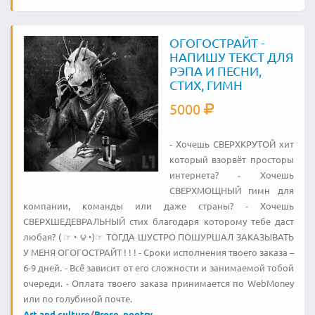
ОГОГОСТРАЙТ -
НАПИШУ ТЕКСТ ДЛЯ
РЭПА И ПЕСНИ,
СТИХ, ГИМН
5000
- Хочешь СВЕРХКРУТОЙ хит
который взорвёт просторы
интернета? - Хочешь
СВЕРХМОЩНЫЙ гимн для
компании, команды или даже страны? - Хочешь
СВЕРХШЕДЕВРАЛЬНЫЙ стих благодаря которому тебе даст
любая? ( ☞◔ ౪◔)☞ ТОГДА ШУСТРО ПОШУРШАЛ ЗАКАЗЫВАТЬ
У МЕНЯ ОГОГОСТРАЙТ ! ! ! - Сроки исполнения твоего заказа –
6-9 дней. - Всё зависит от его сложности и занимаемой тобой
очереди. - Oплата твоего заказа принимается по WebMoney
или по голубиной почте.
Art and culture
/
Prose, poetry