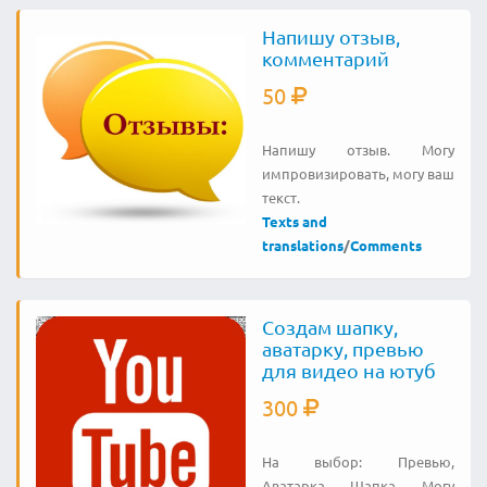
Напишу отзыв,
комментарий
50
Напишу отзыв. Могу
импровизировать, могу ваш
текст.
Texts and
translations
/
Comments
Создам шапку,
аватарку, превью
для видео на ютуб
300
На выбор: Превью,
Аватарка, Шапка. Могу