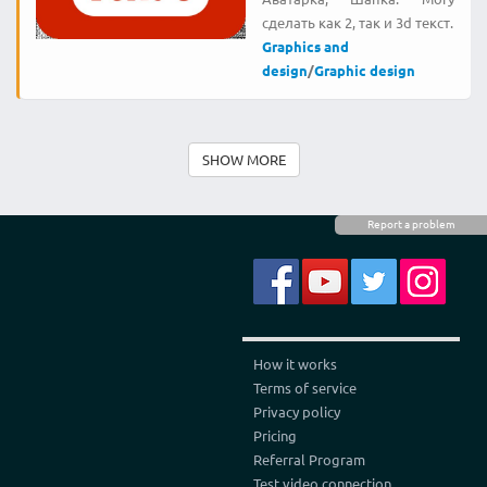
сделать как 2, так и 3d текст.
Graphics and
design
/
Graphic design
SHOW MORE
Report a problem
How it works
Terms of service
Privacy policy
Pricing
Referral Program
Test video connection