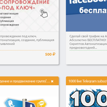
провождение под ключ.
Сделай свой трафик на А
томатизация, создание, публикация
Абсолютно БЕСПЛАТНО! 
бъявлений
Скриптов Автоматизации
предновогодней...
500
Ведение и продвижение групп/аккаунтов в социальных сетях
1000 live Telegram subscr