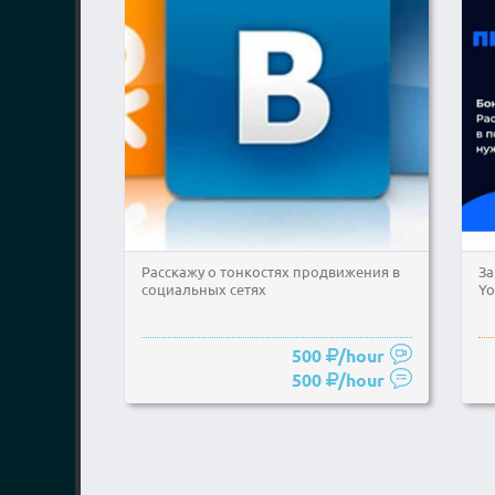
Расскажу о тонкостях продвижения в
За
социальных сетях
Yo
500
/hour
500
/hour