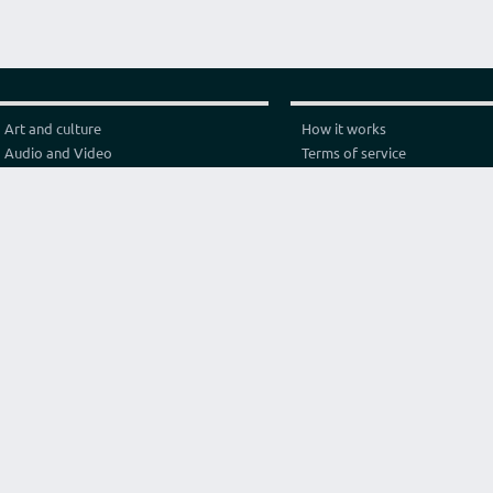
Art and culture
How it works
Audio and Video
Terms of service
Business
Privacy policy
Construction and architecture
Pricing
Cooking
Referral Program
Education
Test video connection
Fashion and style
Contact
Games and sport
Graphics and design
Health
Internet
Lawyer consulting
Life hack
Marketing and advertising
Original services
Programming