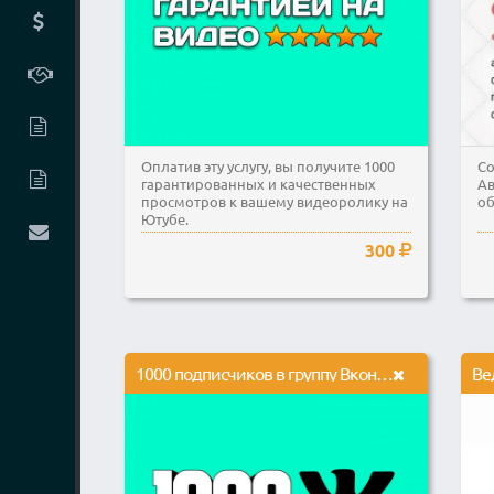
Оплатив эту услугу, вы получите 1000
Со
гарантированных и качественных
Ав
просмотров к вашему видеоролику на
о
Ютубе.
300
1000 подписчиков в группу Вконтакте и активность на стене группы