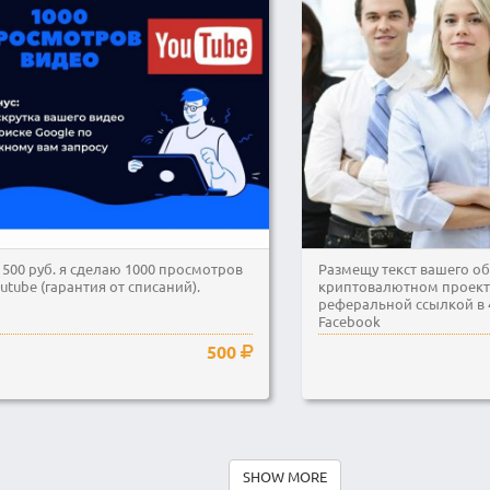
 500 руб. я сделаю 1000 просмотров
Размещу текст вашего о
utube (гарантия от списаний).
криптовалютном проект
реферальной ссылкой в 
Facebook
500
SHOW MORE