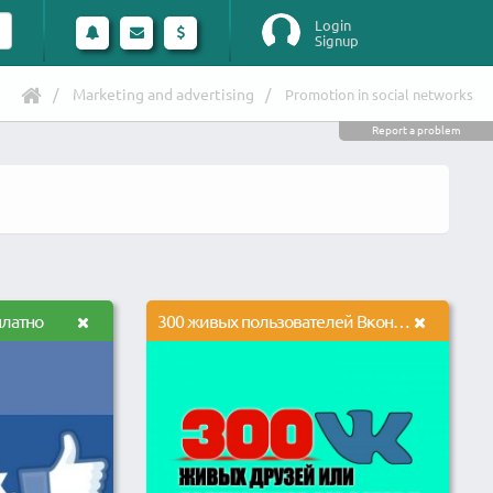
Login
Signup
Marketing and advertising
Promotion in social networks
Report a problem
платно
300 живых пользователей Вконтакте в группу или на ваш профиль в друзья.