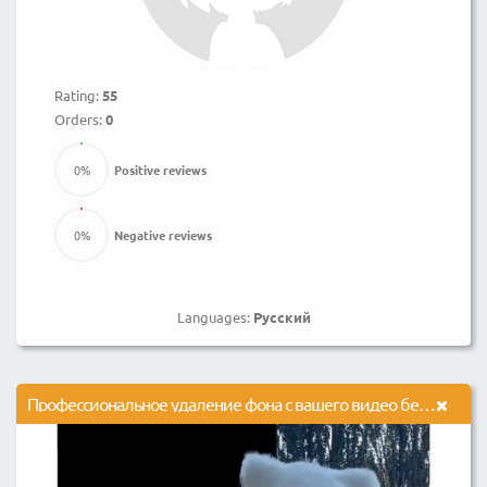
Rating:
55
Orders:
0
0
%
Positive reviews
0
%
Negative reviews
Languages:
Русский
Профессиональное удаление фона с вашего видео без хромакея