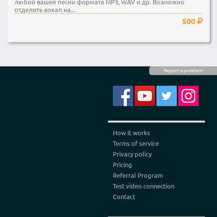
любой вашей песни формата MP3, WAV и др. Возможно
отделить вокал на...
500
Report a problem
How it works
Terms of service
Privacy policy
Pricing
Referral Program
Test video connection
Contact