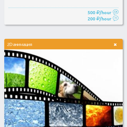
500
/hour
200
/hour
2D анимация