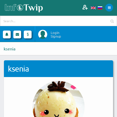
Login
Signup
ksenia
ksenia