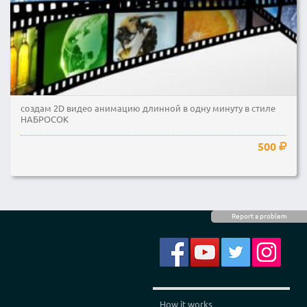
создам 2D видео анимацию длинной в одну минуту в стиле
НАБРОСОК
500
Report a problem
How it works