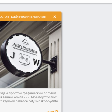
остой графический логотип
здам простой графический логотип
я вашей компании. Моё портфолио:
tps://www.behance.net/isvoskoboyd0bd
300