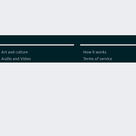
Art and culture
How it works
Audio and Video
Terms of service
Business
Privacy policy
Construction and architecture
Pricing
Cooking
Referral Program
Education
Test video connection
Fashion and style
Contact
Games and sport
Graphics and design
Health
Internet
Lawyer consulting
Life hack