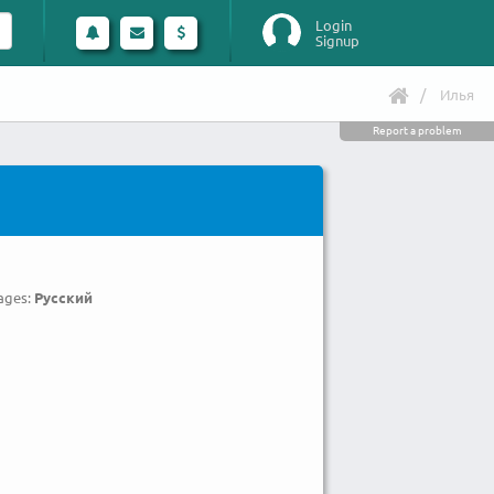
Login
Signup
Илья
Report a problem
ages:
Русский