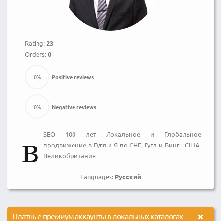
Rating:
23
Orders:
0
0
%
Positive reviews
0
%
Negative reviews
в
SEO 100 лет Локальное и Глобальное
продвижение в Гугл и Я по СНГ, Гугл и Бинг - США.
Великобритания
Languages:
Русский
Платные премиум аккаунты в локальных каталогах