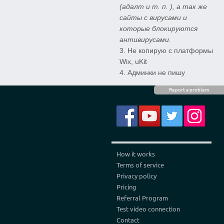
(адалт и т. п. ), а так же
сайты с вирусами и
которые блокируются
антивирусами.
Не копирую с платформы
Wix, uKit
Админки не пишу
Report a problem
How it works
Terms of service
Privacy policy
Pricing
Referral Program
Test video connection
Contact