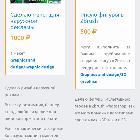
Сделаю макет для
Рисую фигуры в
наружной
Zbrush
рекламы
500
1000
Могу выполнить за
1 макет
Вашим требованием
Graphics and
создание фигур в Zbrush +
design
/
Graphic design
рендеринг в фотошопе.
Graphics and design
/
3D
graphics
Сделаю дизайн наружной
рекламы.
Делаю фигуры, мультяшных
Вывеску, режимник, баннер,
героев в Zbrush, Photoshop. Так
стенд, любое изделие для
же могу помочь с логотипами,
широкоформатной печати.
сделать как в 3D так и в 2D.
Умею практически все, кроме
3д визуализации и макетов