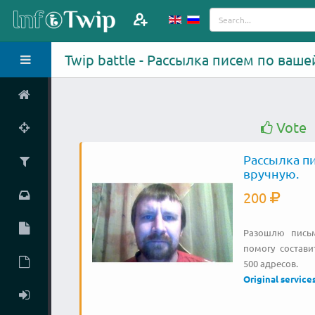
Twip battle - Рассылка писем по вашей - 
Vote
Рассылка пи
вручную.
200
Разошлю письм
помогу состави
500 адресов.
Original service