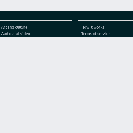
Art and culture
How it works
Audio and Video
Terms of service
Business
Privacy policy
Construction and architecture
Pricing
Cooking
Referral Program
Education
Test video connection
Fashion and style
Contact
Games and sport
Graphics and design
Health
Internet
Lawyer consulting
Life hack
Marketing and advertising
Original services
Programming
Religion and philosophy