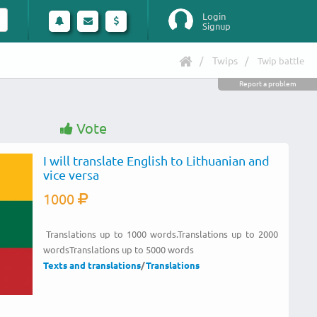
Login
Signup
Twips
Twip battle
Report a problem
Vote
I will translate English to Lithuanian and
vice versa
1000
Translations up to 1000 words.Translations up to 2000
wordsTranslations up to 5000 words
Texts and translations
/
Translations