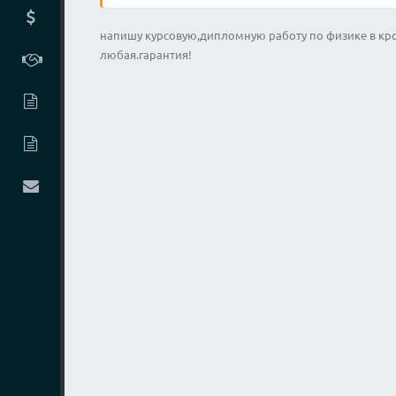
напишу курсовую,дипломную работу по физике в кр
любая.гарантия!