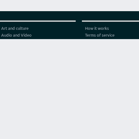
Art and culture
How it works
Audio and Video
Terms of service
Business
Privacy policy
Construction and architecture
Pricing
Cooking
Referral Program
Education
Test video connection
Fashion and style
Contact
Games and sport
Graphics and design
Health
Internet
Lawyer consulting
Life hack
Marketing and advertising
Original services
Programming
Religion and philosophy