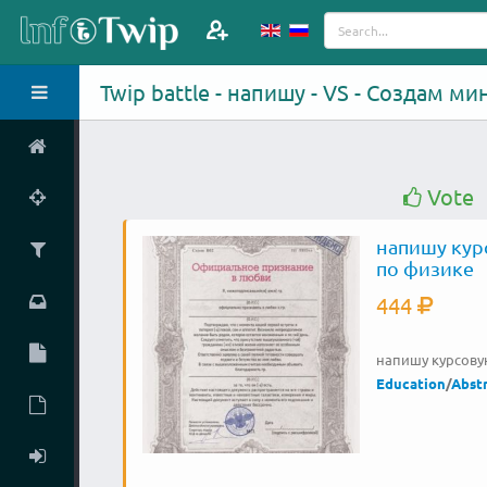
Twip battle - напишу - VS - Создам ми
Vote
напишу кур
по физике
444
напишу курсову
Education
/
Abstr