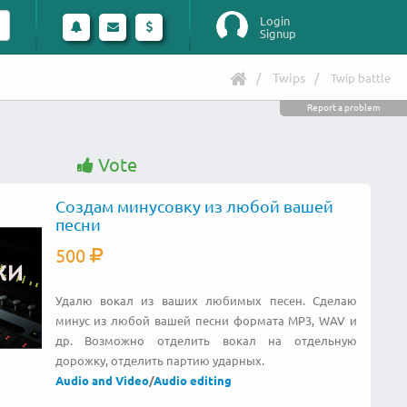
Login
Signup
Twips
Twip battle
Report a problem
Vote
Создам минусовку из любой вашей
песни
500
Удалю вокал из ваших любимых песен. Сделаю
минус из любой вашей песни формата MP3, WAV и
др. Возможно отделить вокал на отдельную
дорожку, отделить партию ударных.
Audio and Video
/
Audio editing