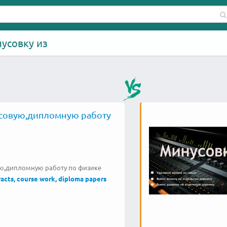
нусовку из
совую,дипломную работу
ю,дипломную работу по физике
acts, course work, diploma papers