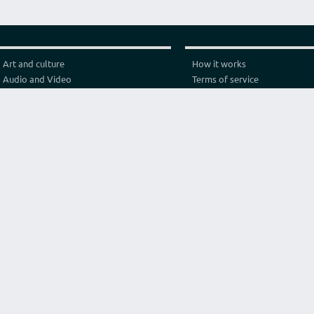
Art and culture
How it works
Audio and Video
Terms of service
Business
Privacy policy
Construction and architecture
Pricing
Cooking
Referral Program
Education
Test video connection
Fashion and style
Contact
Games and sport
Graphics and design
Health
Internet
Lawyer consulting
Life hack
Marketing and advertising
Original services
Programming
Religion and philosophy