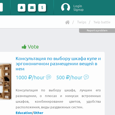
Login
Signup
Twips
Twip battle
Report a problem
Vote
Консультация по выбору шкафа купе и
эргономичном размещении вещей в
нем
1000
/hour
500
/hour
Консультация по выбору шкафа, лучшем его
размещении, о плюсах и минусах встроенных
шкафов, комбинирование цветов, удобства
расположения, виды раздвижных систем.
Education
/
Other