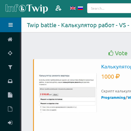
Twip battle - Калькулятор работ - VS
Vote
Калькулято
1000
Скрипт калькул
Programming
/
W