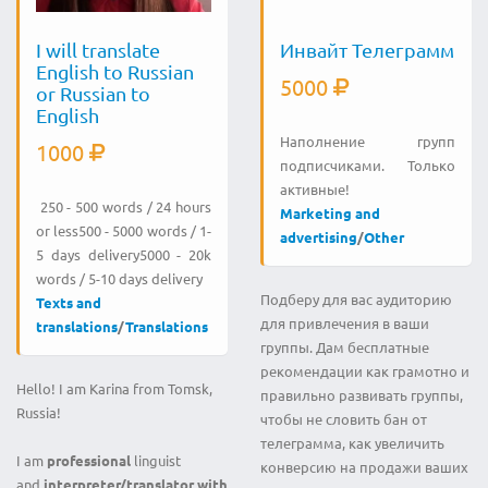
I will translate
Инвайт Телеграмм
English to Russian
5000
or Russian to
English
Наполнение групп
1000
подписчиками. Только
активные!
250 - 500 words / 24 hours
Marketing and
or less500 - 5000 words / 1-
advertising
/
Other
5 days delivery5000 - 20k
words / 5-10 days delivery
Подберу для вас аудиторию
Texts and
для привлечения в ваши
translations
/
Translations
группы. Дам бесплатные
рекомендации как грамотно и
Hello! I am Karina from Tomsk,
правильно развивать группы,
Russia!
чтобы не словить бан от
телеграмма, как увеличить
I am
professional
linguist
конверсию на продажи ваших
and
interpreter/translator with