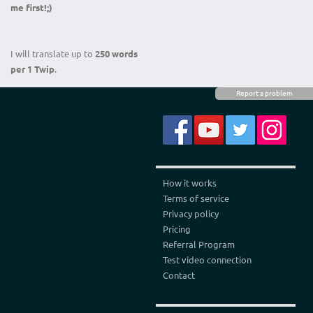
me first!;)
I will translate up to
25
0 words
per 1 Twip
.
Report a problem
How it works
Terms of service
Privacy policy
Pricing
Referral Program
Test video connection
Contact