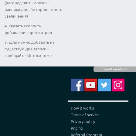
(распределить можно
равномерно, без процентного
увеличения)
4. Указать скорость
добавления просмотров
5. Если нужно добавить на
существующие записи -
сообщайте об этом тоже.
Report a problem
How it works
Terms of service
Privacy policy
Pricing
Referral Program