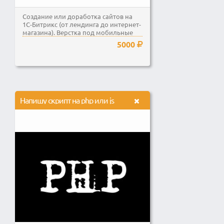
Создание или доработка сайтов на
1С-Битрикс (от лендинга до интернет-
магазина). Верстка под мобильные
устройства,...
5000
Напишу скрипт на php или js