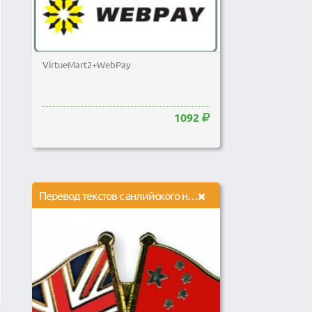
VirtueMart2+WebPay
1092
Перевод текстов с анлийского на русский и с китайского на русский