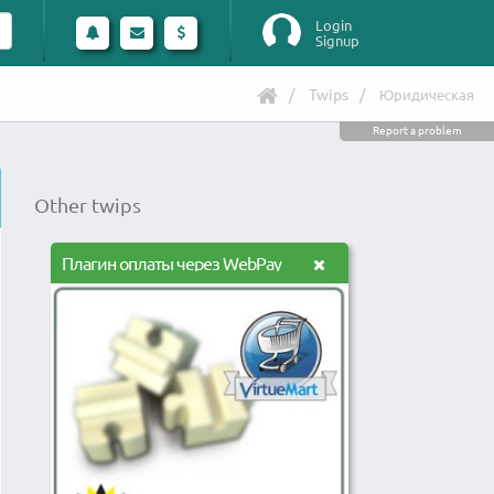
Login
Signup
Twips
Юридическая
Report a problem
Other twips
Плагин оплаты через WebPay