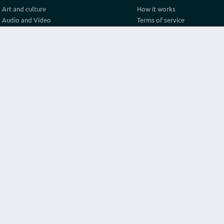
Art and culture
How it works
Audio and Video
Terms of service
Business
Privacy policy
Construction and architecture
Pricing
Cooking
Referral Program
Education
Test video connection
Fashion and style
Contact
Games and sport
Graphics and design
Health
Internet
Lawyer consulting
Life hack
Marketing and advertising
Original services
Programming
Religion and philosophy
Science
Texts and translations
Travel and tourism