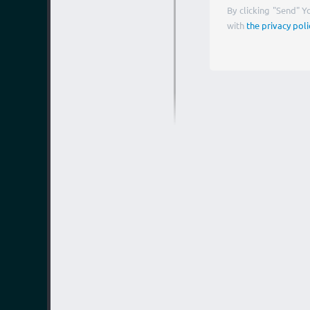
By clicking "Send" 
with
the privacy poli