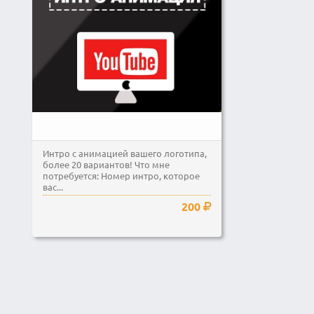
Интро с анимацией вашего логотипа,
более 20 вариантов! Что мне
потребуется: Номер интро, которое
вас...
200