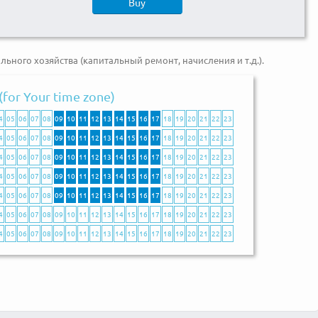
Buy
ого хозяйства (капитальный ремонт, начисления и т.д.).
(for Your time zone)
4
05
06
07
08
09
10
11
12
13
14
15
16
17
18
19
20
21
22
23
4
05
06
07
08
09
10
11
12
13
14
15
16
17
18
19
20
21
22
23
4
05
06
07
08
09
10
11
12
13
14
15
16
17
18
19
20
21
22
23
4
05
06
07
08
09
10
11
12
13
14
15
16
17
18
19
20
21
22
23
4
05
06
07
08
09
10
11
12
13
14
15
16
17
18
19
20
21
22
23
4
05
06
07
08
09
10
11
12
13
14
15
16
17
18
19
20
21
22
23
4
05
06
07
08
09
10
11
12
13
14
15
16
17
18
19
20
21
22
23