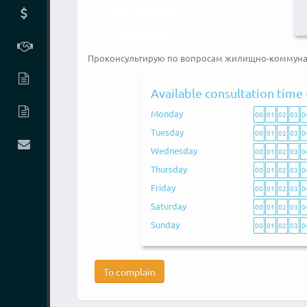
Проконсультирую по вопросам жилищно-коммунальн
Available consultation time 
Monday
00
01
02
03
0
Tuesday
00
01
02
03
0
Wednesday
00
01
02
03
0
Thursday
00
01
02
03
0
Friday
00
01
02
03
0
Saturday
00
01
02
03
0
Sunday
00
01
02
03
0
To complain