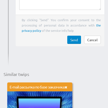
By clicking "Send" You confirm your consent to the
processing of personal data in accordance with
the
privacy policy
of the service InfoTwip
Send
Cancel
Similar twips
E-mail рассылка по базе заказчика