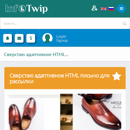
Login
Signup
Сверстаю адаптивное HTML...
Сверстаю адаптивное HTML письмо для
рассылки