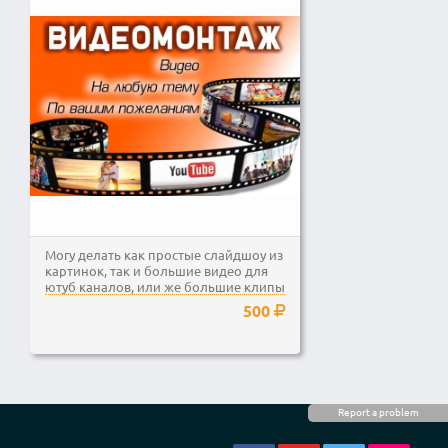
Могу делать как простые слайдшоу из
картинок, так и большие видео для
ютуб каналов, или же большие клипы
и фильмы для...
500
Report a problem