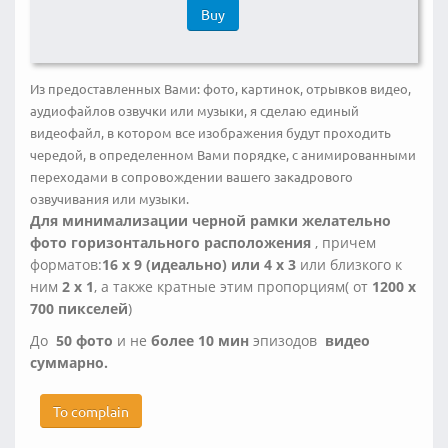
Buy
Из предоставленных Вами: фото, картинок, отрывков видео,
аудиофайлов озвучки или музыки, я сделаю единый
видеофайл, в котором все изображения будут проходить
чередой, в определенном Вами порядке, с анимированными
переходами в сопровождении вашего закадрового
озвучивания или музыки.
Для минимализации черной рамки желательно
фото горизонтального расположения
, причем
форматов:
16 х 9
(идеально) или
4 х 3
или близкого к
ним
2 х 1
, а также кратные этим пропорциям( от
1200 х
700 пикселей
)
До
50 фото
и не
более 10 мин
эпизодов
видео
суммарно.
To complain