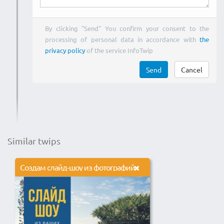
By clicking "Send" You confirm your consent to the
processing of personal data in accordance with
the
privacy policy
of the service InfoTwip
Send
Cancel
Similar twips
Создам слайд-шоу из фотографий