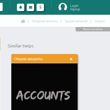
Login
Signup
Original services
Social network
Скрипт
Report a problem
Similar twips
Открою аккаунты