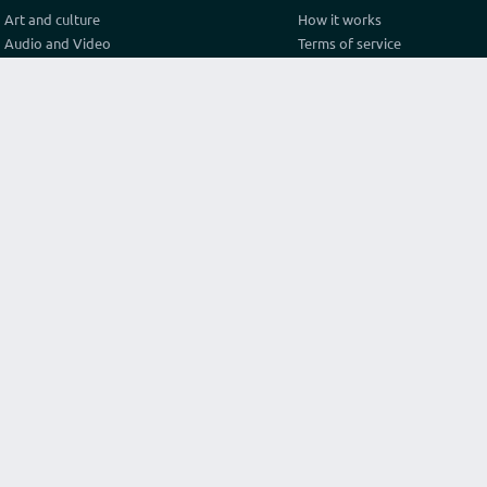
Art and culture
How it works
Audio and Video
Terms of service
Business
Privacy policy
Construction and architecture
Pricing
Cooking
Referral Program
Education
Test video connection
Fashion and style
Contact
Games and sport
Graphics and design
Health
Internet
Lawyer consulting
Life hack
Marketing and advertising
Original services
Programming
Religion and philosophy
Science
Texts and translations
Travel and tourism