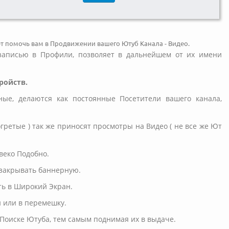
т помочь вам в Продвижении вашего Ютуб Канала - Видео.
с записью в Профили, позволяет в дальнейшем от их имени
ройств.
ые, делаются как постоянные Посетители вашего канала,
огретые ) так же приносят просмотры на Видео ( не все же Ют
веко Подобно.
 закрывать баннерную.
ть в Широкий Экран.
и или в перемешку.
м Поиске Ютуба, тем самым поднимая их в выдаче.