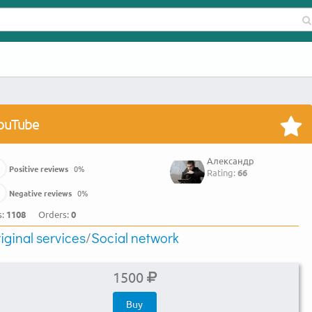
ouTube
Александр
Positive reviews
0
%
Rating:
66
Negative reviews
0
%
s:
1108
Orders:
0
iginal services
/
Social network
1500
Buy