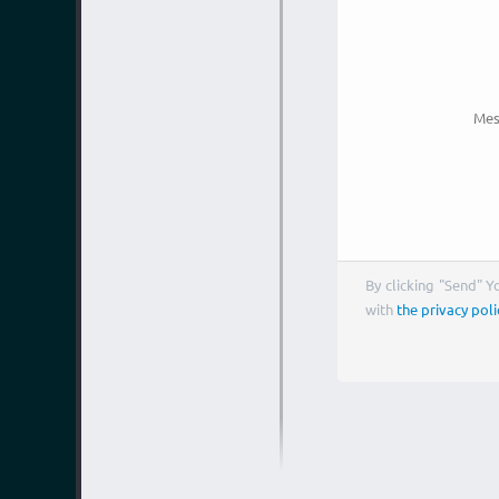
Mes
By clicking "Send" 
with
the privacy poli