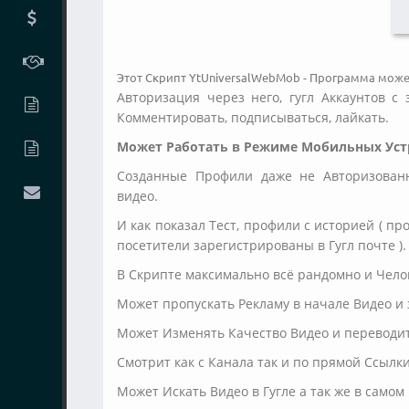
Этот Скрипт YtUniversalWebMob - Программа може
Авторизация через него, гугл Аккаунтов 
Комментировать, подписываться, лайкать.
Может Работать в Режиме Мобильных Уст
Созданные Профили даже не Авторизованн
видео.
И как показал Тест, профили с историей ( пр
посетители зарегистрированы в Гугл почте ).
В Скрипте максимально всё рандомно и Чело
Может пропускать Рекламу в начале Видео и
Может Изменять Качество Видео и переводи
Смотрит как с Канала так и по прямой Ссылк
Может Искать Видео в Гугле а так же в само