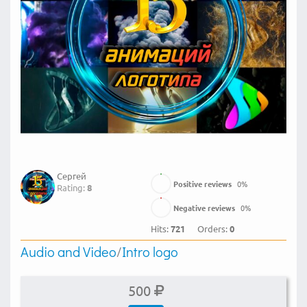
Сергей
Positive reviews
0
%
Rating:
8
Negative reviews
0
%
Hits:
721
Orders:
0
Audio and Video
/
Intro logo
500