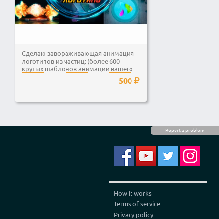
Сделаю завораживающая анимация
логотипов из частиц: (более 600
крутых шаблонов анимации вашего
лого) Все варианты...
500
Report a problem
How it works
Terms of service
Privacy policy