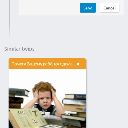
Send
Cancel
Similar twips
Помогу Вашему ребёнку с домашней работой!