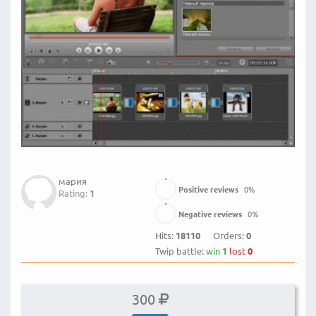
мария
Positive reviews
0
%
Rating:
1
Negative reviews
0
%
Hits:
18110
Orders:
0
Twip battle:
win
1
lost
0
300