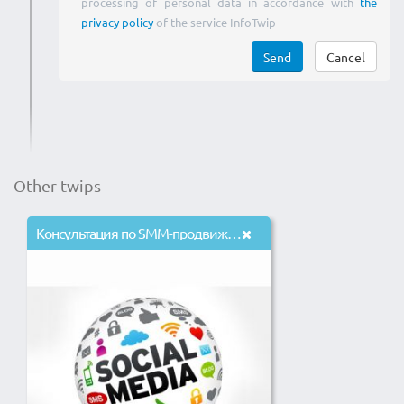
processing of personal data in accordance with
the
privacy policy
of the service InfoTwip
Send
Cancel
Other twips
Консультация по SMM-продвижению