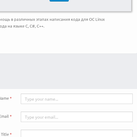
мощь в различных этапах написания кода для ОС Linux
а на языке C, C#, С++.
Name
Email
Title