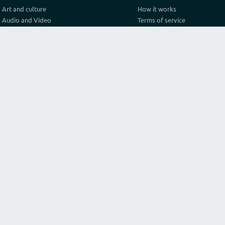
Art and culture
How it works
Audio and Video
Terms of service
Business
Privacy policy
Construction and architecture
Pricing
Cooking
Referral Program
Education
Test video connection
Fashion and style
Contact
Games and sport
Graphics and design
Health
Internet
Lawyer consulting
Life hack
Marketing and advertising
Original services
Programming
Religion and philosophy
Science
Texts and translations
Travel and tourism