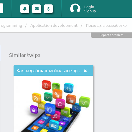
Login
Signup
rogramming
Application development
Помощь в разработке
Report a problem
Similar twips
Как разработать мобильное приложение