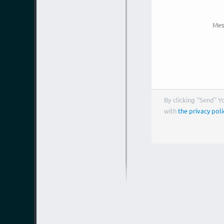
Mes
By clicking "Send" 
with
the privacy poli