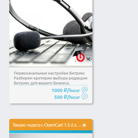
Первоначальные настройки Битрикс
Разберем критерии выбора редакции
Битрикс для вашего Бизнеса.
Выберем подходящий...
1000
/hour
500
/hour
Творю чудеса с OpenCart 1.5-2.x и ocStore 1.5-2.x