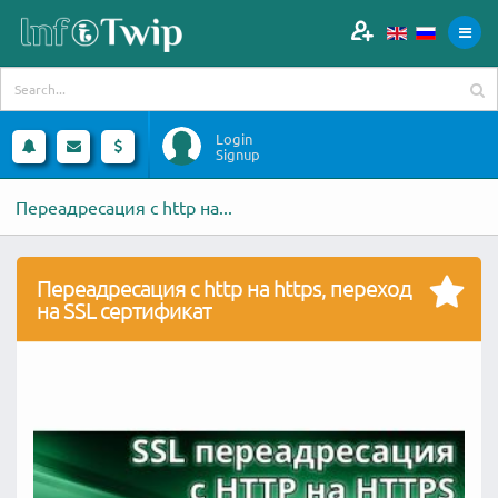
Login
Signup
Переадресация с http на...
Переадресация с http на https, переход
на SSL сертификат