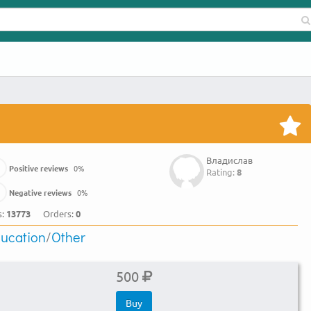
Владислав
Positive reviews
0
%
Rating:
8
Negative reviews
0
%
s:
13773
Orders:
0
ucation
/
Other
500
Buy