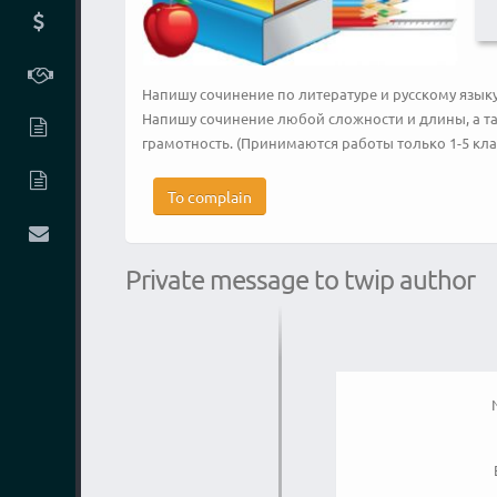
Напишу сочинение по литературе и русскому языку
Напишу сочинение любой сложности и длины, а та
грамотность. (Принимаются работы только 1-5 кла
To complain
Private message to twip author