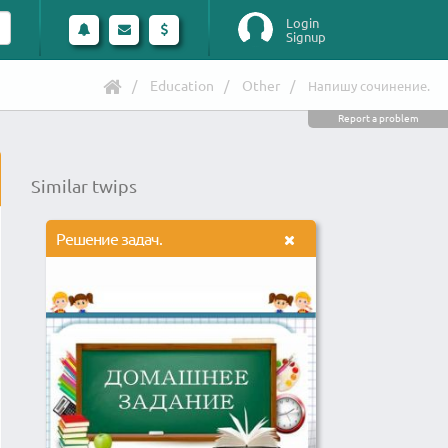
Login
Signup
Education
Other
Напишу сочинение.
Report a problem
Similar twips
Решение задач.