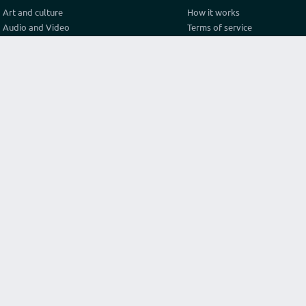
Art and culture
How it works
Audio and Video
Terms of service
Business
Privacy policy
Construction and architecture
Pricing
Cooking
Referral Program
Education
Test video connection
Fashion and style
Contact
Games and sport
Graphics and design
Health
Internet
Lawyer consulting
Life hack
Marketing and advertising
Original services
Programming
Religion and philosophy
Science
Texts and translations
Travel and tourism