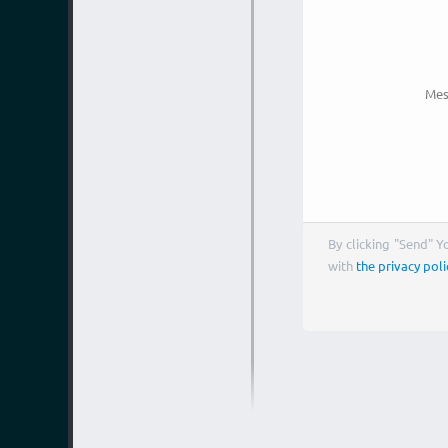
Mes
By clicking "Send" 
with
the privacy poli